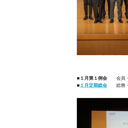
■
１月第１例会
会員・
■
１月定期総会
総務・