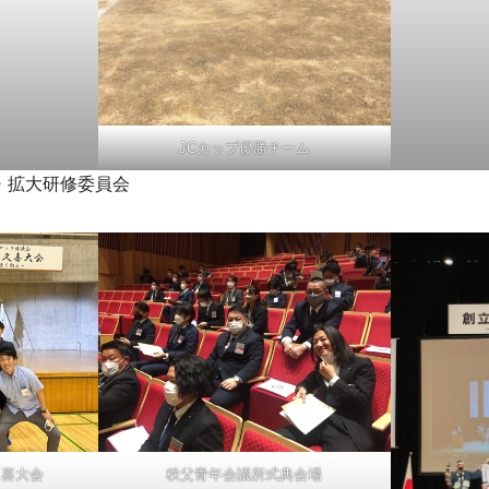
JCカップ優勝チーム
拡大研修委員会
久喜大会
秩父青年会議所式典会場