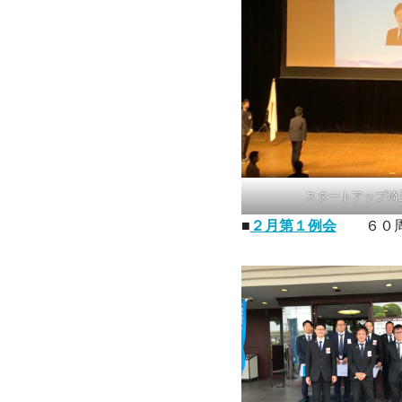
スタートアップ埼
■
２月第１例会
６０周