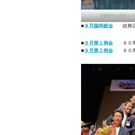
朝霞青年会議所５
■
８月臨時総会
総務広
■
９月第１例会
６０周
■
９月第２例会
６０周