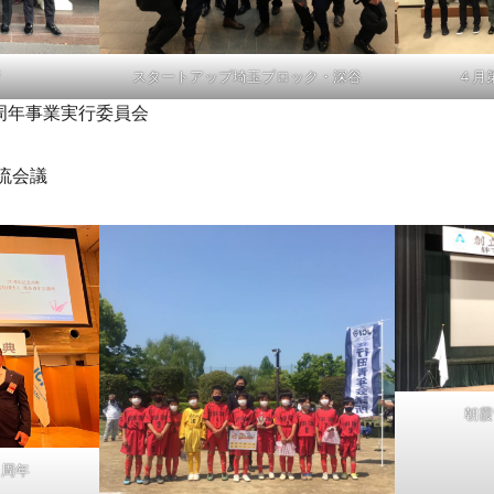
スタートアップ埼玉ブロック・深谷
４月
所
年事業実行委員会
流会議
朝霞
０周年