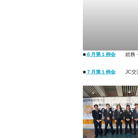
■
６月第１例会
総務・
■
７月第１例会
JC交