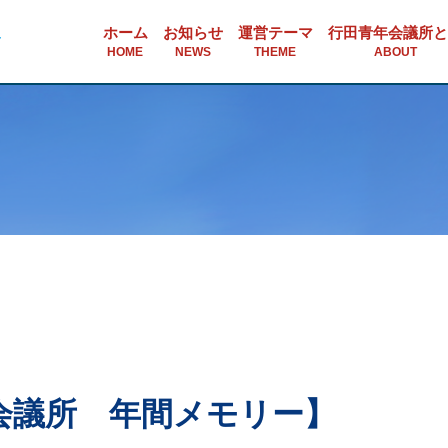
ホーム
お知らせ
運営テーマ
行田青年会議所と
HOME
NEWS
THEME
ABOUT
会議所 年間メモリー】