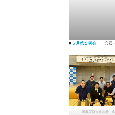
■
５月第１例会
会員・
埼玉ブロック大会 