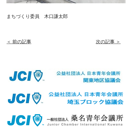
まちづくり委員 木口謙太郎
＜ 前の記事
次の記事 ＞