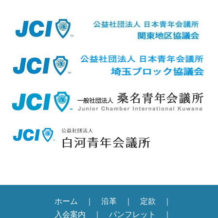
ホーム
沿革
定款
入会案内
パンフレット