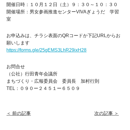
開催日時：１０月１２日（土）９：３０～１０：３０
開催場所：男女参画推進センターVIVAぎょうだ 学習
室
お申込みは、チラシ表面のQRコードか下記URLからお
願いします
https://forms.gle/25gEMS3LhR29ixH28
お問合せ
（公社）行田青年会議所
まちづくり・広報委員会 委員長 加村行則
TEL：０９０ー２４５１ー６５０９
＜ 前の記事
次の記事 ＞