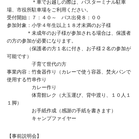
＊車でお越しの際は、バスターミナル駐車
場、市役所駐車場をご利用ください。
受付開始：７：４０～ バス出発８：００
参加対象：小学４年生以上１８才未満のお子様
＊未成年のお子様が参加される場合は、保護者
の方の参加が必要になります。
（保護者の方１名に付き、お子様２名の参加が
可能です）
子育て世代の方
事業内容：竹食器作り（カレーで使う容器、焚火パンで
使用する竹串作り
カレー作り
体育館レク（大玉運び、背中渡り、１０人１
１脚）
お手紙作成（感謝の手紙を書きます）
キャンプファイヤー
【事前説明会】