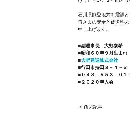
けください。１年間どう
石川県能登地方を震源と
皆さまの安全と被災地の
申し上げます。
■副理事長 大野泰希
■昭和６０年９月生まれ
■
大野建設株式会社
■行田市持田３－４－３
■０４８－５５３－０１
■２０２０年入会
＜ 前の記事