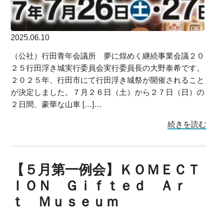
2025.06.10
（公社）行田青年会議所 夢に煌めく継続事業会議２０
２５行田浮き城実行委員会実行委員長の大野泰希です。
２０２５年、行田市にて行田浮き城祭が開催されること
が決定しました。７月２６日（土）から２７日（日）の
２日間、豪華な山車 […]…
続きを読む
【５月第一例会】ＫＯＭＥＣＴ
ＩＯＮ Ｇｉｆｔｅｄ Ａｒ
ｔ Ｍｕｓｅｕｍ