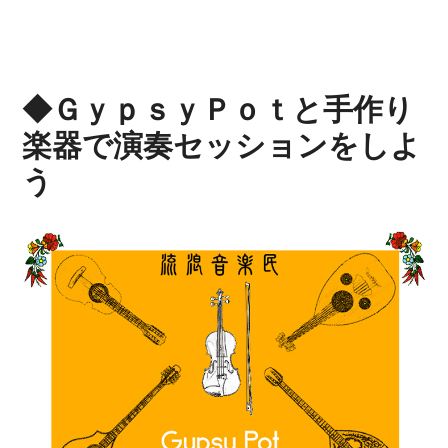
◆ＧｙｐｓｙＰｏｔと手作り
楽器で演奏セッションをしよ
う