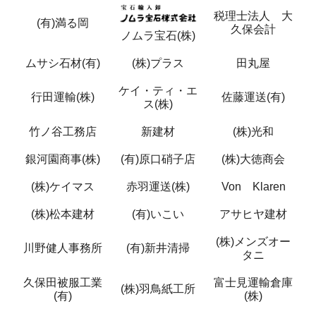
税理士法人 大
(有)満る岡
久保会計
ノムラ宝石(株)
ムサシ石材(有)
(株)プラス
田丸屋
ケイ・ティ・エ
行田運輸(株)
佐藤運送(有)
ス(株)
竹ノ谷工務店
新建材
(株)光和
銀河園商事(株)
(有)原口硝子店
(株)大徳商会
(株)ケイマス
赤羽運送(株)
Von Klaren
(株)松本建材
(有)いこい
アサヒヤ建材
(株)メンズオー
川野健人事務所
(有)新井清掃
タニ
久保田被服工業
富士見運輸倉庫
(株)羽鳥紙工所
(有)
(株)