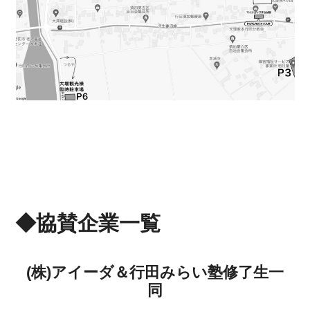
◆協賛企業一覧
(株)アイーダ＆行田みらい塾修了生一
同