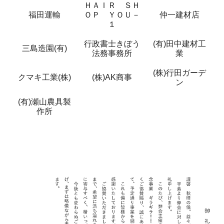
ＨＡＩＲ ＳＨ
福田運輸
ＯＰ ＹＯＵ－
仲一建材店
１
行政書士きぼう
(有)田中建材工
三島造園(有)
法務事務所
業
(株)行田ガーデ
クマキ工業(株)
(株)AK商事
ン
(有)瀬山農具製
作所