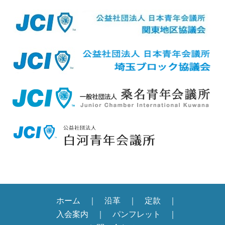
ホーム
沿革
定款
入会案内
パンフレット