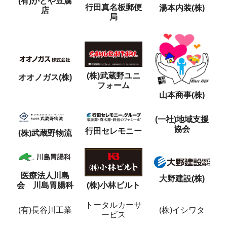
(有)かどや豆腐
行田真名板郵便
湯本内装(株)
店
局
(株)武蔵野ユニ
オオノガス(株)
フォーム
山本商事(株)
(一社)地域支援
協会
行田セレモニー
(株)武蔵野物流
医療法人川島
大野建設(株)
会 川島胃腸科
(株)小林ビルト
トータルカーサ
(有)長谷川工業
(株)イシワタ
ービス