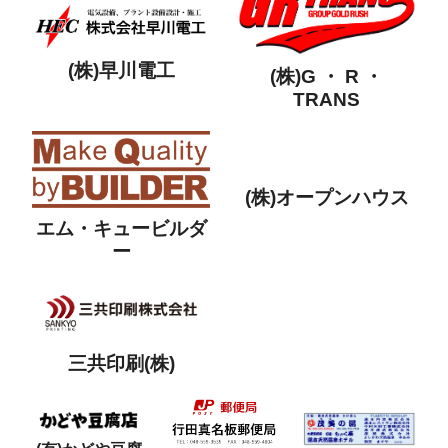
(株)早川電工
(株)G ・ R ・
TRANS
(株)オープンハウス
エム・キュービルダ
ー
三共印刷(株)